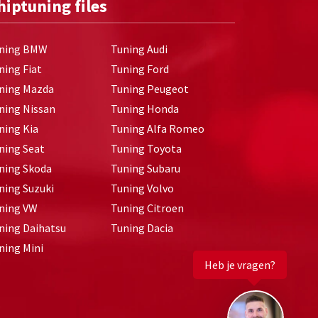
hiptuning files
ning BMW
Tuning Audi
ning Fiat
Tuning Ford
ning Mazda
Tuning Peugeot
ning Nissan
Tuning Honda
ning Kia
Tuning Alfa Romeo
ning Seat
Tuning Toyota
ning Skoda
Tuning Subaru
ning Suzuki
Tuning Volvo
ning VW
Tuning Citroen
ning Daihatsu
Tuning Dacia
ning Mini
Heb je vragen?