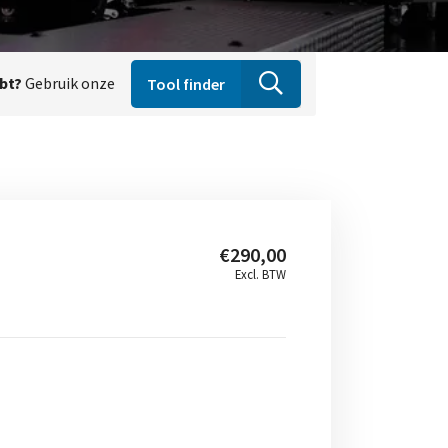
ebt?
Gebruik onze
Tool finder
€290,00
Excl. BTW