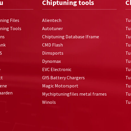
u
Chiptuning tools
C
ning Files
Alientech
Tu
ning Tools
Autotuner
Tu
Ons
Chiptuning Database Iframe
Tu
ank
CMD Flash
Tu
S
Dimsports
Tu
Dynomax
Tu
e
EVC Electronic
Tu
ct
GYS Battery Chargers
Tu
ene
Magic Motorsport
Tu
aarden
Mychiptuningfiles metal frames
Tu
Winols
Tu