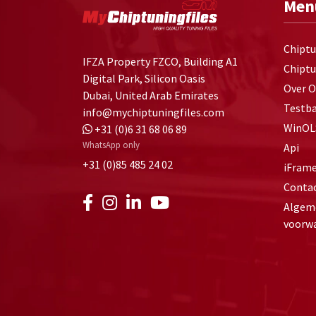
Men
Chiptu
IFZA Property FZCO, Building A1
Chiptu
Digital Park, Silicon Oasis
Over 
Dubai, United Arab Emirates
Testb
info@mychiptuningfiles.com
WinOL
+31 (0)6 31 68 06 89
WhatsApp only
Api
+31 (0)85 485 24 02
iFram
Conta
Algem
voorw