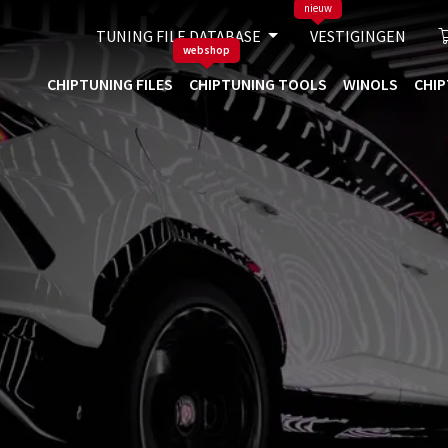
nieuw
TUNING FILE DATABASE
VESTIGINGEN
webshop
CHIPTUNING FILES
CHIPTUNING TOOLS
WINOLS
CHIP