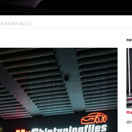
S KERST ACTIE
ne
Ma
di