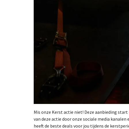
Mis onze Kerst actie niet! Deze aanbieding start 
van deze actie door onze sociale media kanalen 
heeft de beste deals voor jou tijdens de kerstperi