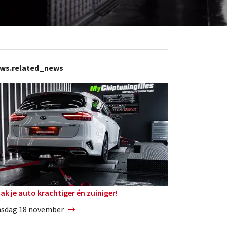
ws.related_news
ak je auto krachtiger én zuiniger!
nsdag 18 november