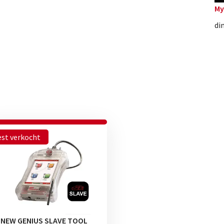
My
di
st verkocht
NEW GENIUS SLAVE TOOL