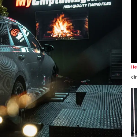
He
di