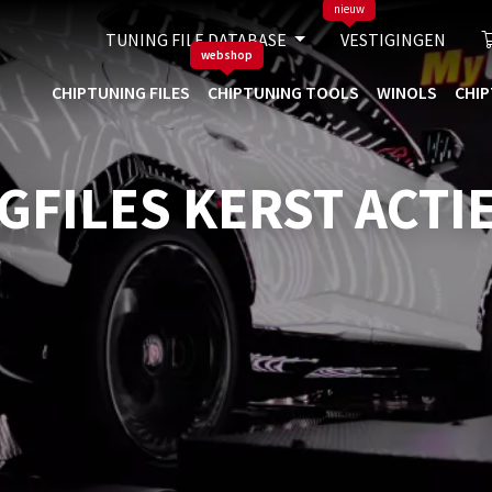
nieuw
TUNING FILE DATABASE
VESTIGINGEN
webshop
CHIPTUNING FILES
CHIPTUNING TOOLS
WINOLS
CHIP
FILES KERST ACTI