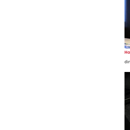
Ho
di