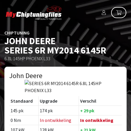
CHIPTUNING
JOHN DEERE
SERIES 6R MY2014 6145R
6.8L 145HP PHOENIX L33
John Deere
Standaard
Upgrade
Verschil
145 pk
174 pk
+ 29 pk
0 Nm
In ontwikkeling
In ontwikkeling
107 kW
128 kW
+ 21 kW