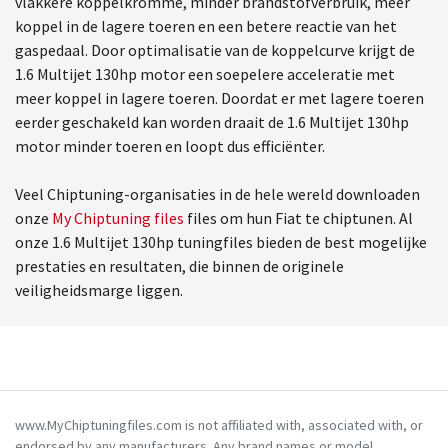
vlakkere koppelkromme, minder brandstofverbruik, meer
koppel in de lagere toeren en een betere reactie van het
gaspedaal. Door optimalisatie van de koppelcurve krijgt de
1.6 Multijet 130hp motor een soepelere acceleratie met
meer koppel in lagere toeren. Doordat er met lagere toeren
eerder geschakeld kan worden draait de 1.6 Multijet 130hp
motor minder toeren en loopt dus efficiënter.
Veel Chiptuning-organisaties in de hele wereld downloaden
onze
My Chiptuning files
files om hun Fiat te chiptunen. Al
onze 1.6 Multijet 130hp tuningfiles bieden de best mogelijke
prestaties en resultaten, die binnen de originele
veiligheidsmarge liggen.
www.MyChiptuningfiles.com is not affiliated with, associated with, or
endorsed by any manufacturers. Any brand names or model