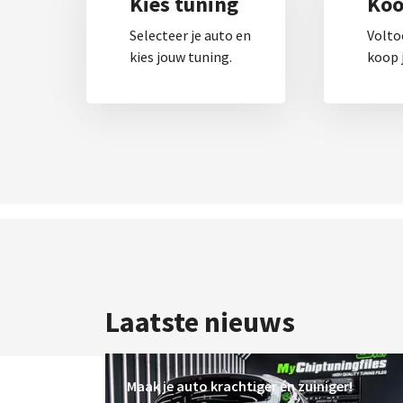
Kies tuning
Koop
Selecteer je auto en
Volto
kies jouw tuning.
koop j
Laatste nieuws
Maak je auto krachtiger én zuiniger!