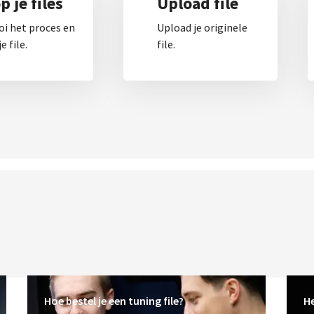
 je files
Upload file
oi het proces en
Upload je originele
e file.
file.
Hoe bestel je een tuning file?
He