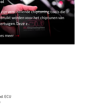
ool
 zijn verschillende chiptuning tools die
bruikt worden voor het chiptunen van
ertuigen. Deze z...
ees meer
d. ECU
r