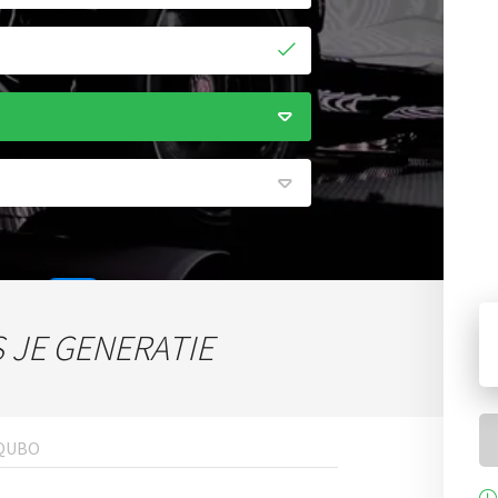
S JE GENERATIE
ken
QUBO