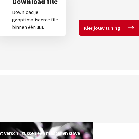
Download file
Download je
geoptimaliseerde file
binnen één uur.
Kies jouw tuning
t verschil tussen een master en slave