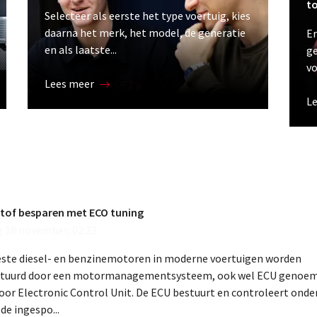
t
Selecteer als eerste het type voertuig, kies
daarna het merk, het model, de generatie
Er
en als laatste...
ge
vo
Lees meer
L
tof besparen met ECO tuning
g 18 november, 02:32
ste diesel- en benzinemotoren in moderne voertuigen worden
tuurd door een motormanagementsysteem, ook wel ECU genoem
oor Electronic Control Unit. De ECU bestuurt en controleert onde
de ingespo...