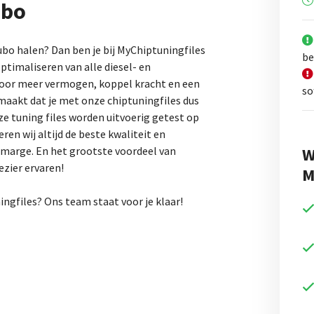
ubo
Qubo halen? Dan ben je bij MyChiptuningfiles
be
 optimaliseren van alle diesel- en
oor meer vermogen, koppel kracht en een
so
 maakt dat je met onze chiptuningfiles dus
nze tuning files worden uitvoerig getest op
n wij altijd de beste kwaliteit en
W
dsmarge. En het grootste voordeel van
ezier ervaren!
M
ningfiles? Ons team staat voor je klaar!