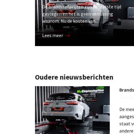
De brandstofprijzen zijn de laatste tijd
gestegen en het is geen verrassing
waarom. Nu de kosten van...
Lees meer
Oudere nieuwsberichten
Brands
dinsda
De mee
aanges
staat v
andere 