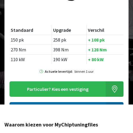
Standaard
Upgrade
Verschil
150 pk
258 pk
+ 108 pk
270 Nm
398 Nm
+ 128 Nm
110 kW
190 kW
+ 80 kW
Actuele levertijd:
binnen 1 uur
Particulier?
Kies een vestiging
Alleen tuning file bestellen
Waarom kiezen voor MyChiptuningfiles
Op zoek naar een ander model?