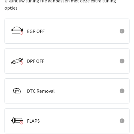
U kunt uw tuning file aanpassen met deze extra tuning
opties
EGR OFF
DPF OFF
DTC Removal
FLAPS