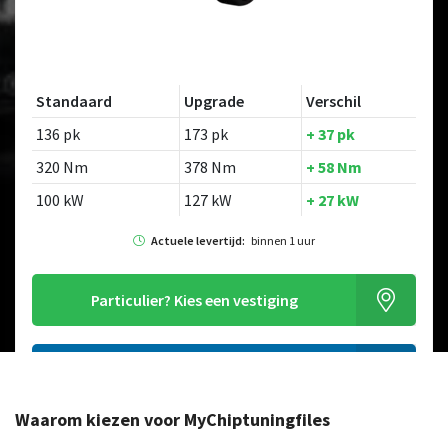
Standaard
Upgrade
Verschil
136 pk
173 pk
+ 37 pk
320 Nm
378 Nm
+ 58 Nm
100 kW
127 kW
+ 27 kW
Actuele levertijd:
binnen 1 uur
Particulier?
Kies een vestiging
Alleen tuning file bestellen
Waarom kiezen voor MyChiptuningfiles
Op zoek naar een ander model?