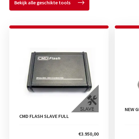
Bekijk alle geschikte tools
NEW G
CMD FLASH SLAVE FULL
€3.950,00