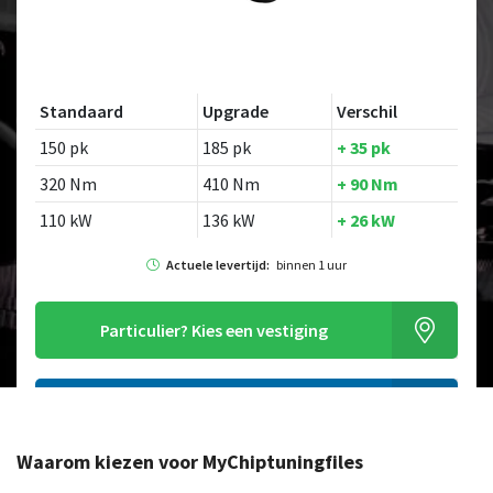
Standaard
Upgrade
Verschil
150 pk
185 pk
+ 35 pk
320 Nm
410 Nm
+ 90 Nm
110 kW
136 kW
+ 26 kW
Actuele levertijd:
binnen 1 uur
Particulier?
Kies een vestiging
Alleen tuning file bestellen
Waarom kiezen voor MyChiptuningfiles
Op zoek naar een ander model?