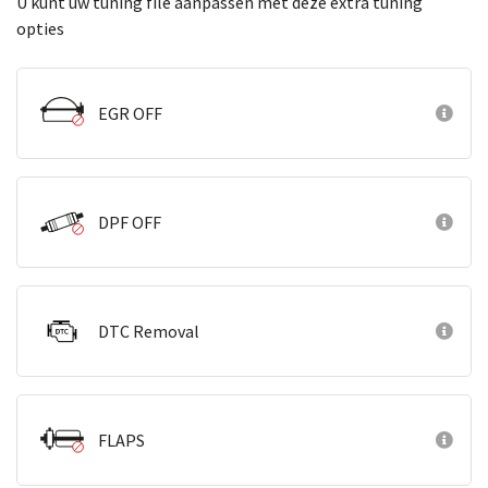
U kunt uw tuning file aanpassen met deze extra tuning
opties
EGR OFF
DPF OFF
DTC Removal
FLAPS