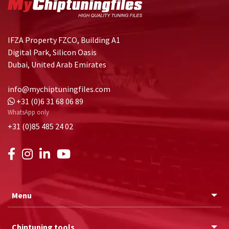
IFZA Property FZCO, Building A1
Digital Park, Silicon Oasis
Dubai, United Arab Emirates
info@mychiptuningfiles.com
+31 (0)6 31 68 06 89
WhatsApp only
+31 (0)85 485 24 02
Menu
Chiptuning tools