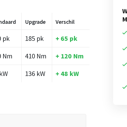
W
M
ndaard
Upgrade
Verschil
0 pk
185 pk
+ 65 pk
0 Nm
410 Nm
+ 120 Nm
 kW
136 kW
+ 48 kW