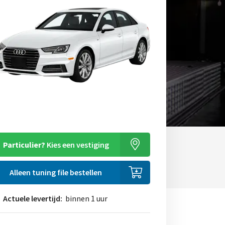
Particulier?
Kies een vestiging
Alleen tuning file bestellen
Actuele levertijd:
binnen 1 uur