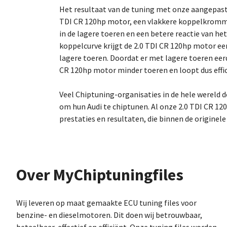
Het resultaat van de tuning met onze aangepast
TDI CR 120hp motor, een vlakkere koppelkromm
in de lagere toeren en een betere reactie van he
koppelcurve krijgt de 2.0 TDI CR 120hp motor ee
lagere toeren. Doordat er met lagere toeren eer
CR 120hp motor minder toeren en loopt dus effic
Veel Chiptuning-organisaties in de hele wereld
om hun Audi te chiptunen. Al onze 2.0 TDI CR 12
prestaties en resultaten, die binnen de originel
Over MyChiptuningfiles
Wij leveren op maat gemaakte ECU tuning files voor
benzine- en dieselmotoren. Dit doen wij betrouwbaar,
betaalbaar, effectief en efficiënt. Onze tuning files worden