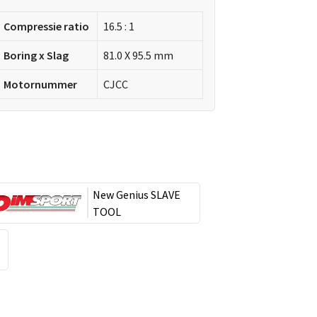
Compressie ratio
16.5 : 1
Boring x Slag
81.0 X 95.5 mm
Motornummer
CJCC
New Genius SLAVE
TOOL