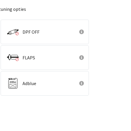
tuning opties
DPF OFF
FLAPS
Adblue