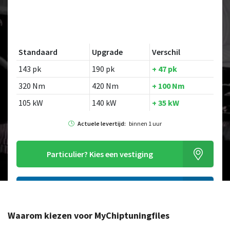
Standaard
Upgrade
Verschil
143 pk
190 pk
+ 47 pk
320 Nm
420 Nm
+ 100 Nm
105 kW
140 kW
+ 35 kW
Actuele levertijd:
binnen 1 uur
Particulier?
Kies een vestiging
Alleen tuning file bestellen
Waarom kiezen voor MyChiptuningfiles
Op zoek naar een ander model?