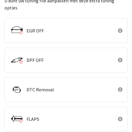
U kunt uw tuning file aanpassen met deze extra tuning
opties
EGR OFF
DPF OFF
DTC Removal
FLAPS