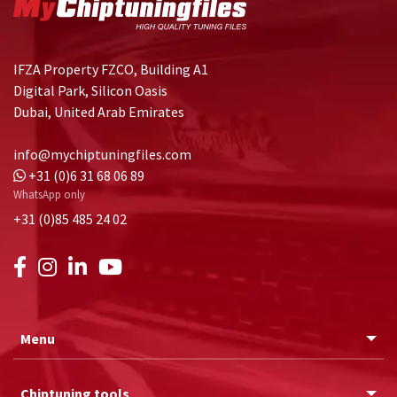
IFZA Property FZCO, Building A1
Digital Park, Silicon Oasis
Dubai, United Arab Emirates
info@mychiptuningfiles.com
+31 (0)6 31 68 06 89
WhatsApp only
+31 (0)85 485 24 02
Menu
Chiptuning tools