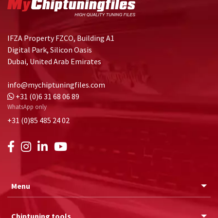
IFZA Property FZCO, Building A1
Digital Park, Silicon Oasis
Dubai, United Arab Emirates
info@mychiptuningfiles.com
+31 (0)6 31 68 06 89
WhatsApp only
+31 (0)85 485 24 02
Menu
Chiptuning tools