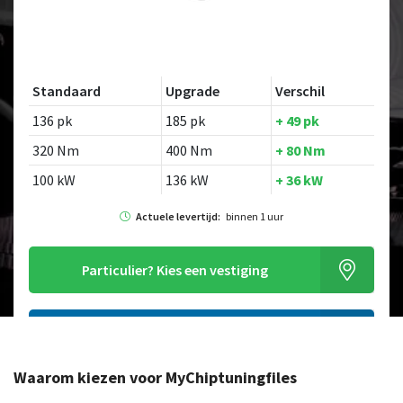
Standaard
Upgrade
Verschil
136 pk
185 pk
+ 49 pk
320 Nm
400 Nm
+ 80 Nm
100 kW
136 kW
+ 36 kW
Actuele levertijd:
binnen 1 uur
Particulier?
Kies een vestiging
Alleen tuning file bestellen
Waarom kiezen voor MyChiptuningfiles
Op zoek naar een ander model?