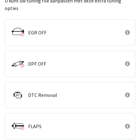
U kunt uw tuning file aanpassen met deze extra tuning
opties
EGR OFF
DPF OFF
DTC Removal
FLAPS