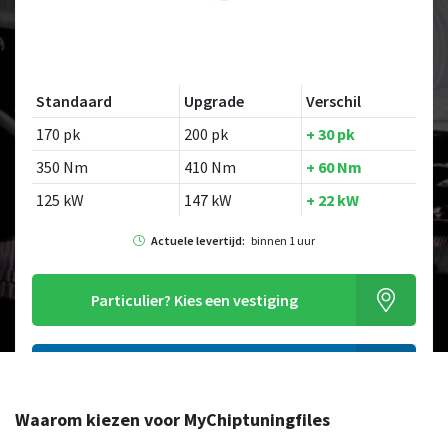
Standaard
Upgrade
Verschil
170 pk
200 pk
+ 30 pk
350 Nm
410 Nm
+ 60 Nm
125 kW
147 kW
+ 22 kW
Actuele levertijd:
binnen 1 uur
Particulier?
Kies een vestiging
Alleen tuning file bestellen
Waarom kiezen voor MyChiptuningfiles
Op zoek naar een ander model?