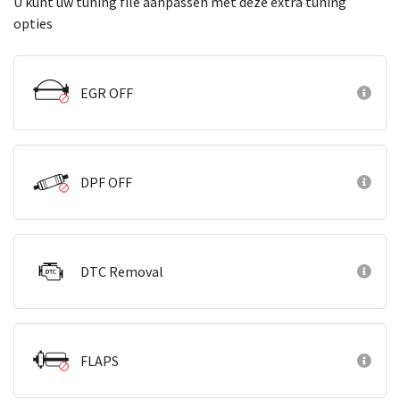
U kunt uw tuning file aanpassen met deze extra tuning
opties
EGR OFF
DPF OFF
DTC Removal
FLAPS