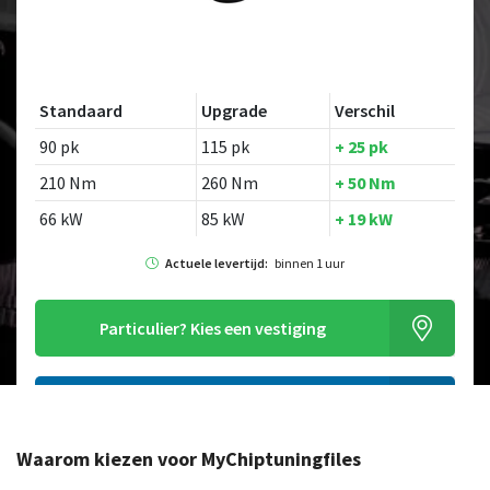
Standaard
Upgrade
Verschil
90 pk
115 pk
+ 25 pk
210 Nm
260 Nm
+ 50 Nm
66 kW
85 kW
+ 19 kW
Actuele levertijd:
binnen 1 uur
Particulier?
Kies een vestiging
Alleen tuning file bestellen
Waarom kiezen voor MyChiptuningfiles
Op zoek naar een ander model?