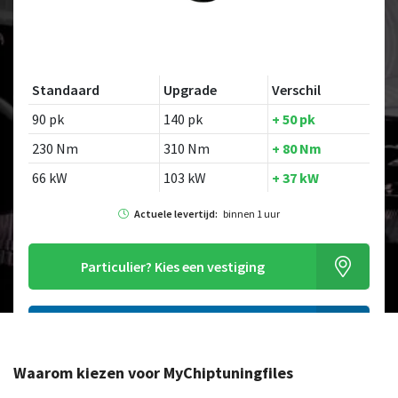
Standaard
Upgrade
Verschil
90 pk
140 pk
+ 50 pk
230 Nm
310 Nm
+ 80 Nm
66 kW
103 kW
+ 37 kW
Actuele levertijd:
binnen 1 uur
Particulier?
Kies een vestiging
Alleen tuning file bestellen
Waarom kiezen voor MyChiptuningfiles
Op zoek naar een ander model?