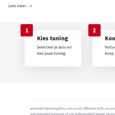
Lees meer
1
2
Kies tuning
Koop
Selecteer je auto en
Volto
kies jouw tuning.
koop j
www.MyChiptuningfiles.com is not affiliated with, asso
and intended purpose of our independent tuning servic