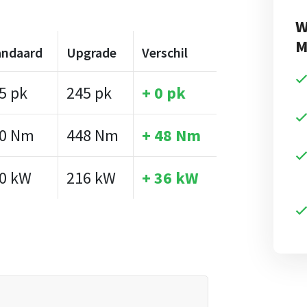
W
M
andaard
Upgrade
Verschil
5 pk
245 pk
+ 0 pk
0 Nm
448 Nm
+ 48 Nm
0 kW
216 kW
+ 36 kW