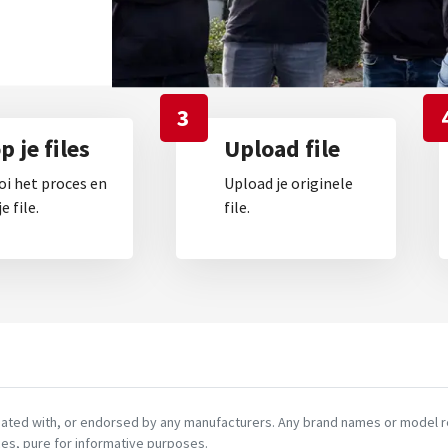
3
 je files
Upload file
oi het proces en
Upload je originele
e file.
file.
ciated with, or endorsed by any manufacturers. Any brand names or model re
es, pure for informative purposes.