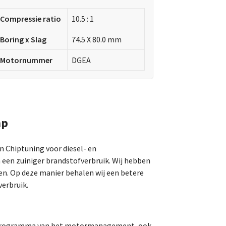
Compressie ratio
10.5 : 1
Boring x Slag
74.5 X 80.0 mm
Motornummer
DGEA
hp
an Chiptuning voor diesel- en
 een zuiniger brandstofverbruik. Wij hebben
en. Op deze manier behalen wij een betere
erbruik.
t programma van het motormanagement, ook