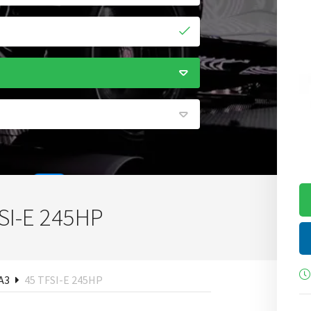
SI-E 245HP
ken
A3
45 TFSI-E 245HP