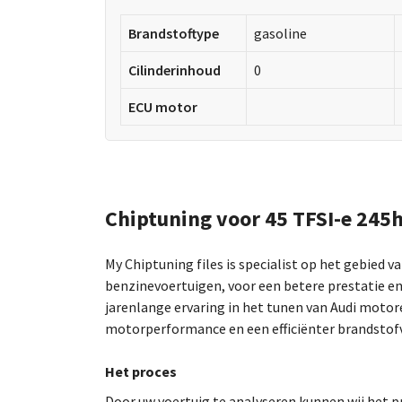
Brandstoftype
gasoline
Cilinderinhoud
0
ECU motor
Chiptuning voor 45 TFSI-e 245
My Chiptuning files is specialist op het gebied v
benzinevoertuigen, voor een betere prestatie en
jarenlange ervaring in het tunen van Audi motor
motorperformance en een efficiënter brandstofv
Het proces
Door uw voertuig te analyseren kunnen wij he