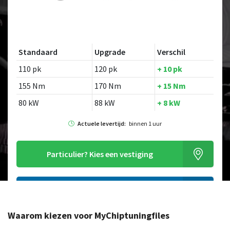
Standaard
Upgrade
Verschil
110 pk
120 pk
+ 10 pk
155 Nm
170 Nm
+ 15 Nm
80 kW
88 kW
+ 8 kW
Actuele levertijd:
binnen 1 uur
Particulier?
Kies een vestiging
Alleen tuning file bestellen
Waarom kiezen voor MyChiptuningfiles
Op zoek naar een ander model?