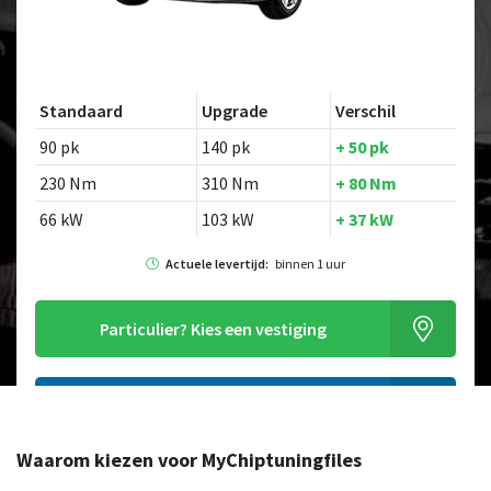
Standaard
Upgrade
Verschil
90 pk
140 pk
+ 50 pk
230 Nm
310 Nm
+ 80 Nm
66 kW
103 kW
+ 37 kW
Actuele levertijd:
binnen 1 uur
Particulier?
Kies een vestiging
Alleen tuning file bestellen
Waarom kiezen voor MyChiptuningfiles
Op zoek naar een ander model?