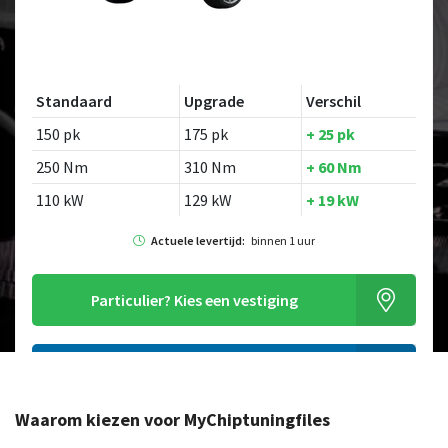
Standaard
Upgrade
Verschil
150 pk
175 pk
+ 25 pk
250 Nm
310 Nm
+ 60 Nm
110 kW
129 kW
+ 19 kW
Actuele levertijd:
binnen 1 uur
Particulier?
Kies een vestiging
Alleen tuning file bestellen
Waarom kiezen voor MyChiptuningfiles
Op zoek naar een ander model?