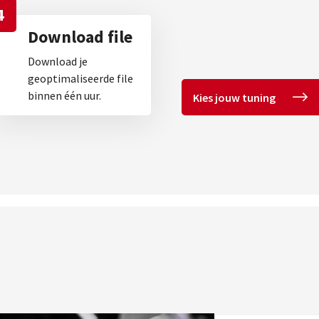
4
Download file
Download je
geoptimaliseerde file
binnen één uur.
Kies jouw tuning