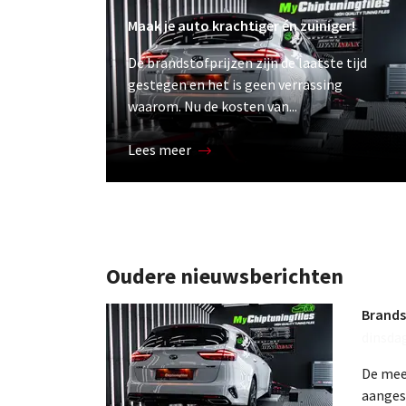
Maak je auto krachtiger én zuiniger!
De brandstofprijzen zijn de laatste tijd
gestegen en het is geen verrassing
waarom. Nu de kosten van...
Lees meer
Oudere nieuwsberichten
Brands
dinsda
De mee
aanges