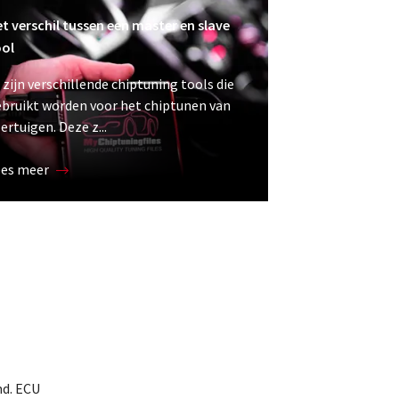
t verschil tussen een master en slave
ool
 zijn verschillende chiptuning tools die
bruikt worden voor het chiptunen van
ertuigen. Deze z...
ees meer
d. ECU