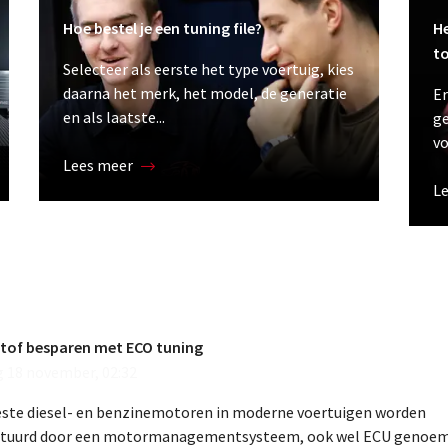
Hoe bestel je een tuning file?
He
t
Selecteer als eerste het type voertuig, kies
daarna het merk, het model, de generatie
Er
en als laatste...
ge
vo
Lees meer
L
tof besparen met ECO tuning
g 18 november, 02:32
ste diesel- en benzinemotoren in moderne voertuigen worden
tuurd door een motormanagementsysteem, ook wel ECU genoem