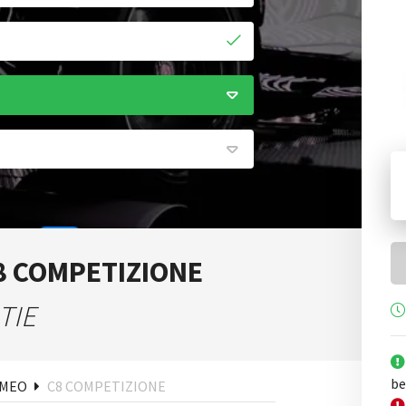
8 COMPETIZIONE
ken
TIE
be
OMEO
C8 COMPETIZIONE