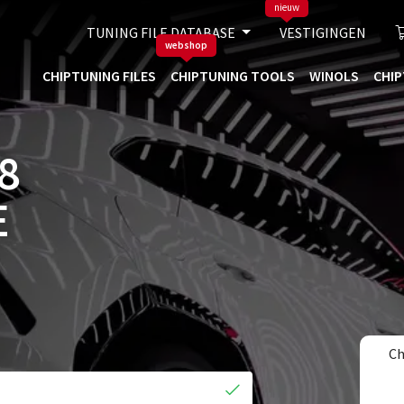
nieuw
TUNING FILE DATABASE
VESTIGINGEN
webshop
CHIPTUNING FILES
CHIPTUNING TOOLS
WINOLS
CHIP
8
E
Ch