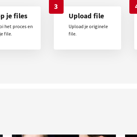
3
 je files
Upload file
oi het proces en
Upload je originele
e file.
file.