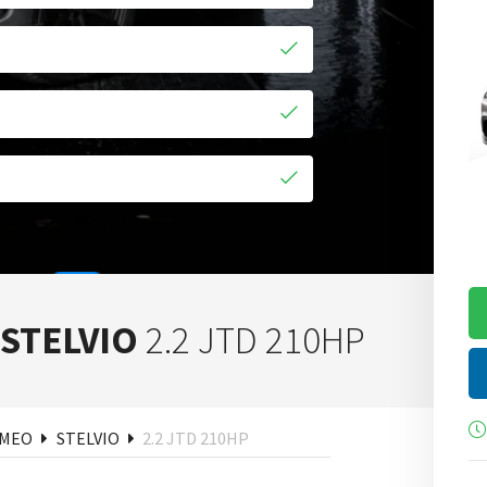
 STELVIO
2.2 JTD 210HP
ken
OMEO
STELVIO
2.2 JTD 210HP