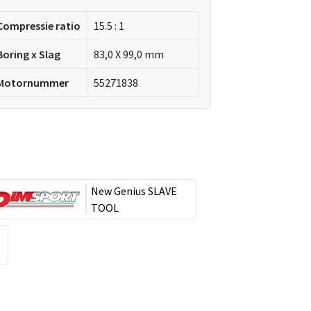
Compressie ratio
15.5 : 1
Boring x Slag
83,0 X 99,0 mm
Motornummer
55271838
New Genius SLAVE
TOOL