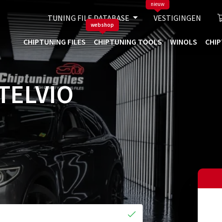
nieuw
TUNING FILE DATABASE
VESTIGINGEN
webshop
CHIPTUNING FILES
CHIPTUNING TOOLS
WINOLS
CHIP
TELVIO