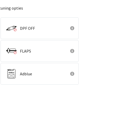
tuning opties
DPF OFF
FLAPS
Adblue