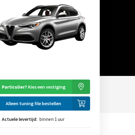
Particulier?
Kies een vestiging
Alleen tuning file bestellen
Actuele levertijd:
binnen 1 uur