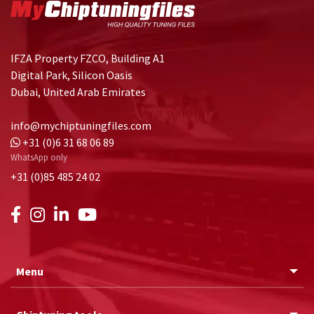
IFZA Property FZCO, Building A1
Digital Park, Silicon Oasis
Dubai, United Arab Emirates
info@mychiptuningfiles.com
+31 (0)6 31 68 06 89
WhatsApp only
+31 (0)85 485 24 02
Menu