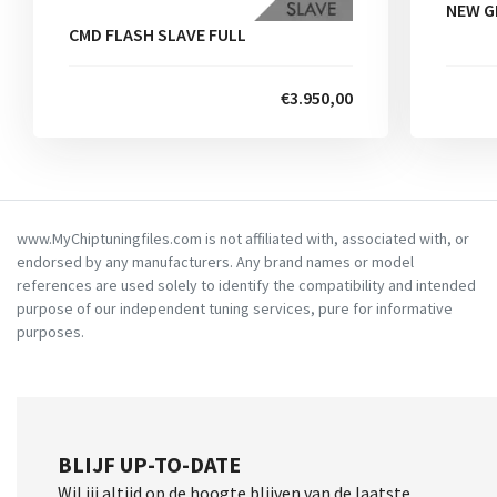
NEW G
CMD FLASH SLAVE FULL
€3.950,00
www.MyChiptuningfiles.com is not affiliated with, associated with, or
endorsed by any manufacturers. Any brand names or model
references are used solely to identify the compatibility and intended
purpose of our independent tuning services, pure for informative
purposes.
BLIJF UP-TO-DATE
Wil jij altijd op de hoogte blijven van de laatste