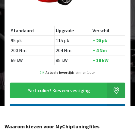
Standaard
Upgrade
Verschil
95 pk
115 pk
+ 20 pk
200 Nm
204 Nm
+ 4 Nm
69 kW
85 kW
+ 16 kW
Actuele levertijd:
binnen 1 uur
Particulier?
Kies een vestiging
Alleen tuning file bestellen
Waarom kiezen voor MyChiptuningfiles
Op zoek naar een ander model?