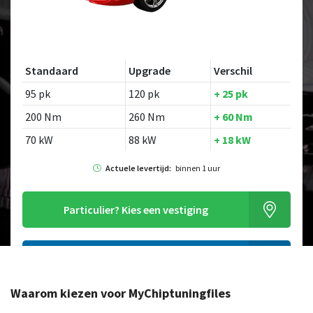
Standaard
Upgrade
Verschil
95 pk
120 pk
+ 25 pk
200 Nm
260 Nm
+ 60 Nm
70 kW
88 kW
+ 18 kW
Actuele levertijd:
binnen 1 uur
Particulier?
Kies een vestiging
Alleen tuning file bestellen
Waarom kiezen voor MyChiptuningfiles
Op zoek naar een ander model?