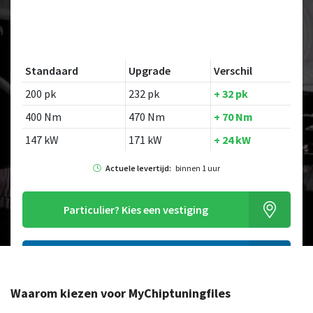
Standaard
Upgrade
Verschil
200 pk
232 pk
+ 32 pk
400 Nm
470 Nm
+ 70 Nm
147 kW
171 kW
+ 24 kW
Actuele levertijd:
binnen 1 uur
Particulier?
Kies een vestiging
Alleen tuning file bestellen
Waarom kiezen voor MyChiptuningfiles
Op zoek naar een ander model?