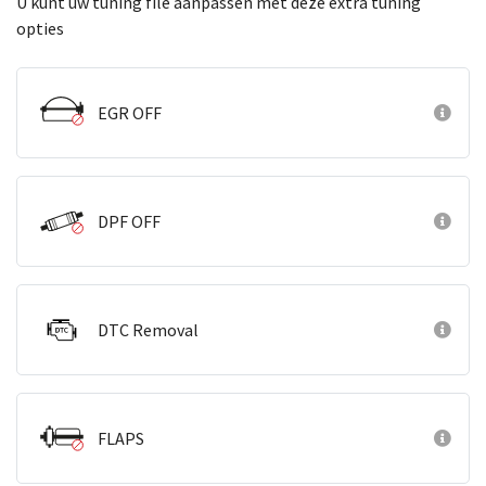
U kunt uw tuning file aanpassen met deze extra tuning
opties
EGR OFF
DPF OFF
DTC Removal
FLAPS