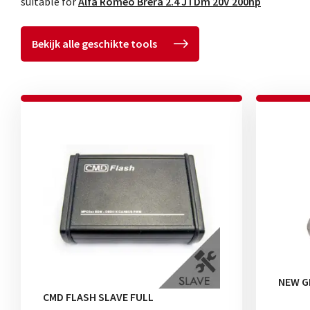
suitable for
Alfa Romeo Brera 2.4 JTDm 20V 200hp
Bekijk alle geschikte tools
NEW G
CMD FLASH SLAVE FULL