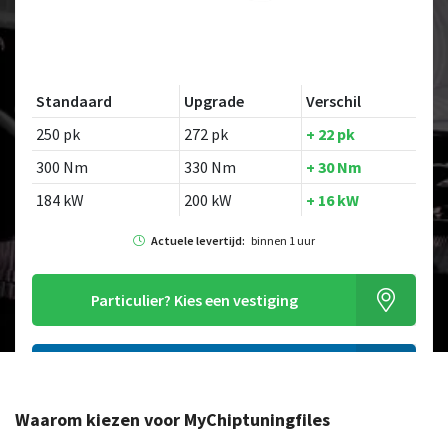
Standaard
Upgrade
Verschil
250 pk
272 pk
+ 22 pk
300 Nm
330 Nm
+ 30 Nm
184 kW
200 kW
+ 16 kW
Actuele levertijd:
binnen 1 uur
Particulier?
Kies een vestiging
Alleen tuning file bestellen
Waarom kiezen voor MyChiptuningfiles
Op zoek naar een ander model?