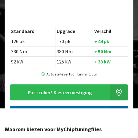
Standaard
Upgrade
Verschil
126 pk
170 pk
+ 44 pk
330 Nm
380 Nm
+ 50 Nm
92 kW
125 kW
+ 33 kW
Actuele levertijd:
binnen 1 uur
Particulier?
Kies een vestiging
Alleen tuning file bestellen
Waarom kiezen voor MyChiptuningfiles
Op zoek naar een ander model?