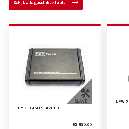
Bekijk alle geschikte tools
NEW G
CMD FLASH SLAVE FULL
€3.950,00