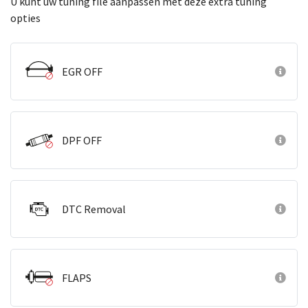
U kunt uw tuning file aanpassen met deze extra tuning
opties
EGR OFF
DPF OFF
DTC Removal
FLAPS