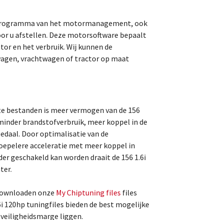
t programma van het motormanagement, ook
r u afstellen. Deze motorsoftware bepaalt
tor en het verbruik. Wij kunnen de
agen, vrachtwagen of tractor op maat
te bestanden is meer vermogen van de 156
inder brandstofverbruik, meer koppel in de
pedaal. Door optimalisatie van de
soepelere acceleratie met meer koppel in
der geschakeld kan worden draait de 156 1.6i
ter.
 downloaden onze
My Chiptuning files
files
i 120hp tuningfiles bieden de best mogelijke
e veiligheidsmarge liggen.