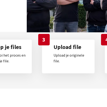
3
 je files
Upload file
oi het proces en
Upload je originele
e file.
file.