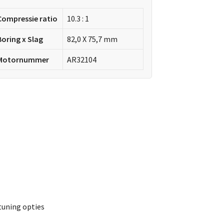
Compressie ratio
10.3 : 1
Boring x Slag
82,0 X 75,7 mm
Motornummer
AR32104
tuning opties