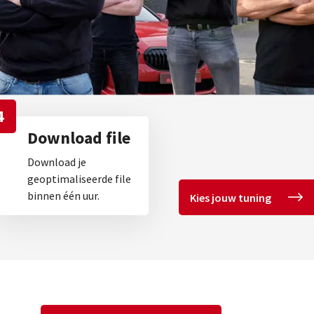
4
Download file
Download je
geoptimaliseerde file
binnen één uur.
Kies jouw tuning