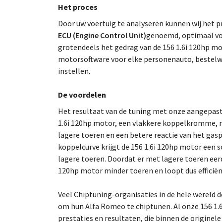
Het proces
Door uw voertuig te analyseren kunnen wij he
ECU (Engine Control Unit)
genoemd, optimaal voo
grotendeels het gedrag van de 156 1.6i 120hp mo
motorsoftware voor elke personenauto, bestelw
instellen.
De voordelen
Het resultaat van de tuning met onze aangepas
1.6i 120hp motor, een vlakkere koppelkromme, m
lagere toeren en een betere reactie van het gas
koppelcurve krijgt de 156 1.6i 120hp motor een 
lagere toeren. Doordat er met lagere toeren eer
120hp motor minder toeren en loopt dus efficiën
Veel Chiptuning-organisaties in de hele wereld
om hun Alfa Romeo te chiptunen. Al onze 156 1.6
prestaties en resultaten, die binnen de originel