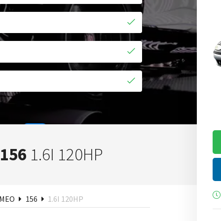
 156
1.6I 120HP
ken
OMEO
156
1.6I 120HP