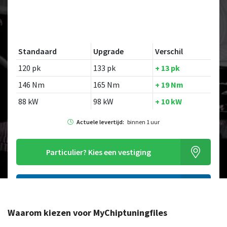
Standaard
Upgrade
Verschil
120 pk
133 pk
+ 13 pk
146 Nm
165 Nm
+ 19 Nm
88 kW
98 kW
+ 10 kW
Actuele levertijd:
binnen 1 uur
Particulier?
Kies een vestiging
Alleen tuning file bestellen
Waarom kiezen voor MyChiptuningfiles
Op zoek naar een ander model?