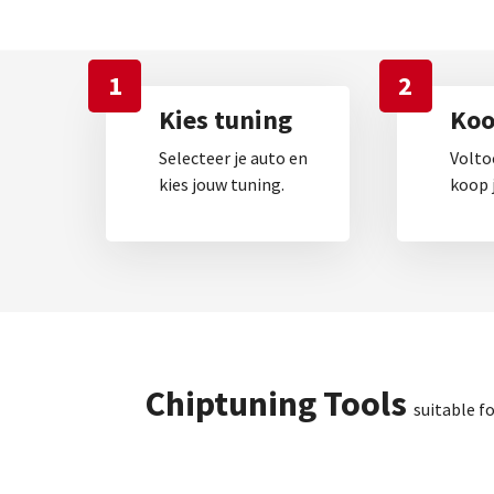
1
2
Kies tuning
Koop
Selecteer je auto en
Volto
kies jouw tuning.
koop j
Chiptuning Tools
suitable f