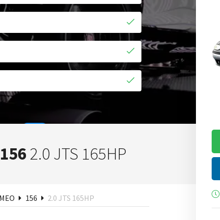
 156
2.0 JTS 165HP
ken
OMEO
156
2.0 JTS 165HP