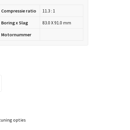
Compressie ratio
11.3 : 1
Boring x Slag
83.0 X 91.0 mm
Motornummer
tuning opties