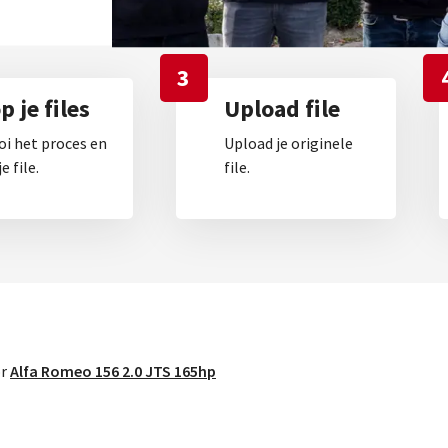
3
 je files
Upload file
oi het proces en
Upload je originele
e file.
file.
or
Alfa Romeo 156 2.0 JTS 165hp