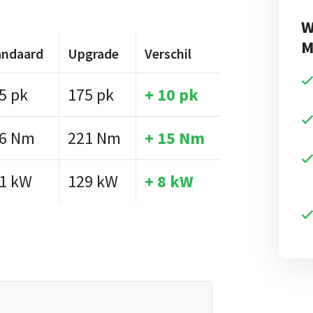
W
M
andaard
Upgrade
Verschil
5 pk
175 pk
+ 10 pk
6 Nm
221 Nm
+ 15 Nm
1 kW
129 kW
+ 8 kW