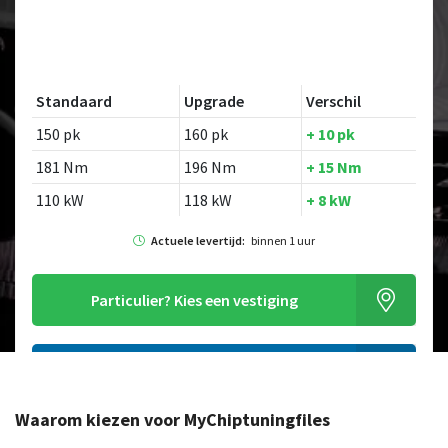
Standaard
Upgrade
Verschil
150 pk
160 pk
+ 10 pk
181 Nm
196 Nm
+ 15 Nm
110 kW
118 kW
+ 8 kW
Actuele levertijd:
binnen 1 uur
Particulier?
Kies een vestiging
Alleen tuning file bestellen
Waarom kiezen voor MyChiptuningfiles
Op zoek naar een ander model?