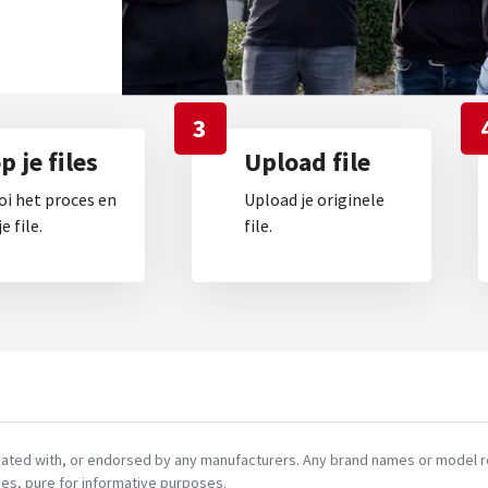
3
 je files
Upload file
oi het proces en
Upload je originele
e file.
file.
ciated with, or endorsed by any manufacturers. Any brand names or model re
es, pure for informative purposes.