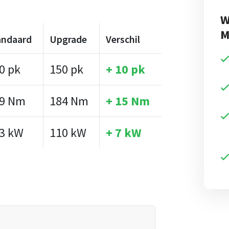
W
M
andaard
Upgrade
Verschil
0 pk
150 pk
+ 10 pk
9 Nm
184 Nm
+ 15 Nm
3 kW
110 kW
+ 7 kW