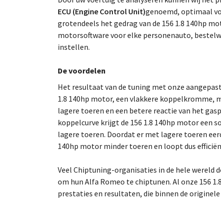
ECU (Engine Control Unit)
genoemd, optimaal voo
grotendeels het gedrag van de 156 1.8 140hp mot
motorsoftware voor elke personenauto, bestelw
instellen.
De voordelen
Het resultaat van de tuning met onze aangepas
1.8 140hp motor, een vlakkere koppelkromme, m
lagere toeren en een betere reactie van het gas
koppelcurve krijgt de 156 1.8 140hp motor een s
lagere toeren. Doordat er met lagere toeren eer
140hp motor minder toeren en loopt dus efficiën
Veel Chiptuning-organisaties in de hele wereld
om hun Alfa Romeo te chiptunen. Al onze 156 1.8
prestaties en resultaten, die binnen de originel