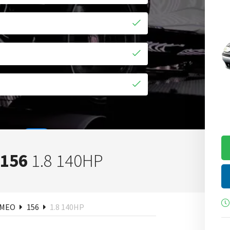
 156
1.8 140HP
ken
OMEO
156
1.8 140HP