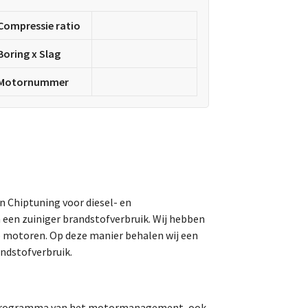
Compressie ratio
Boring x Slag
Motornummer
an Chiptuning voor diesel- en
 een zuiniger brandstofverbruik. Wij hebben
o motoren. Op deze manier behalen wij een
ndstofverbruik.
t programma van het motormanagement, ook