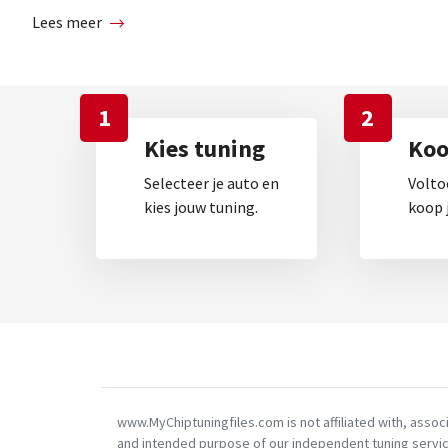
Lees meer
1
2
Kies tuning
Koop
Selecteer je auto en
Volto
kies jouw tuning.
koop j
www.MyChiptuningfiles.com is not affiliated with, asso
and intended purpose of our independent tuning servic