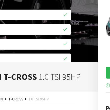
cher
 T-CROSS
1.0 TSI 95HP
EN
T-CROSS
1.0 TSI 95HP
P