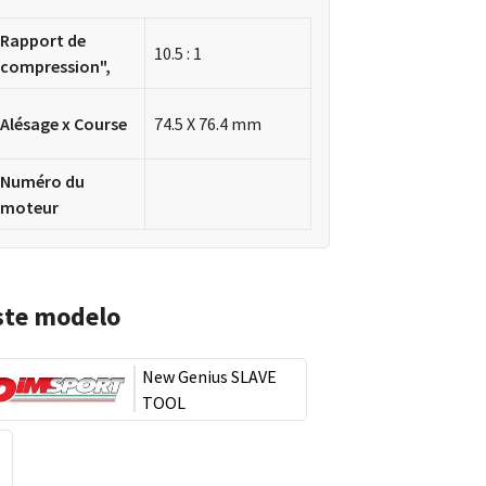
Rapport de
10.5 : 1
compression",
Alésage x Course
74.5 X 76.4 mm
Numéro du
moteur
ste modelo
New Genius SLAVE
TOOL