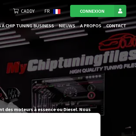
CADDY
FR
CONNEXION
 A CHIP TUNING BUSINESS
NIEUWS
A PROPOS
CONTACT
ant des moteurs à essence ou Diesel. Nous
e vous offrir des fichiers de tuning de l’ECU