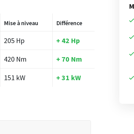
M
Mise à niveau
Différence
205 Hp
+ 42 Hp
420 Nm
+ 70 Nm
151 kW
+ 31 kW