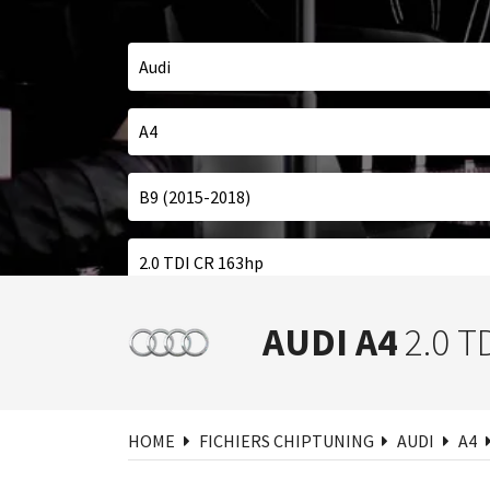
Cher
AUDI A4
2.0 T
HOME
FICHIERS CHIPTUNING
AUDI
A4