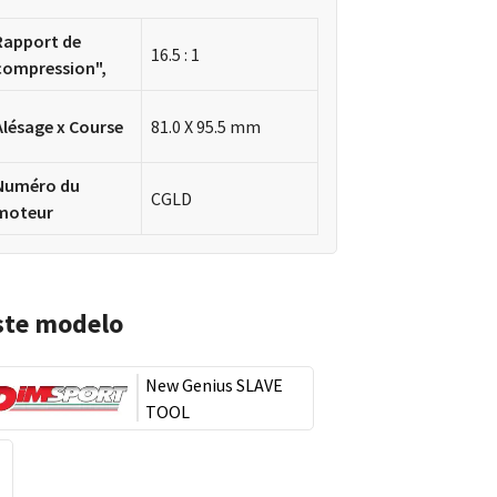
Rapport de
16.5 : 1
compression",
Alésage x Course
81.0 X 95.5 mm
Numéro du
CGLD
moteur
ste modelo
New Genius SLAVE
TOOL