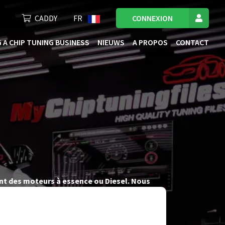
CADDY
FR
CONNEXION
 A CHIP TUNING BUSINESS
NIEUWS
A PROPOS
CONTACT
ant des moteurs à essence ou Diesel. Nous
e vous offrir des fichiers de tuning de l’ECU