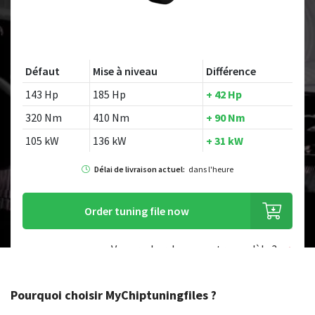
Défaut
Mise à niveau
Différence
143 Hp
185 Hp
+ 42 Hp
320 Nm
410 Nm
+ 90 Nm
105 kW
136 kW
+ 31 kW
Délai de livraison actuel:
dans l'heure
Order tuning file now
Vous recherchez un autre modèle ?
Pourquoi choisir MyChiptuningfiles ?