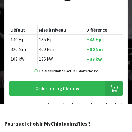
Défaut
Mise à niveau
Différence
140 Hp
185 Hp
+ 45 Hp
320 Nm
400 Nm
+ 80 Nm
103 kW
136 kW
+ 33 kW
Délai de livraison actuel:
dans l'heure
Order tuning file now
Vous recherchez un autre modèle ?
Pourquoi choisir MyChiptuningfiles ?