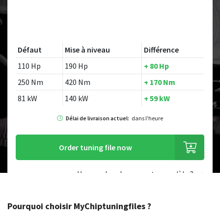
Défaut
Mise à niveau
Différence
110 Hp
190 Hp
+ 80 Hp
250 Nm
420 Nm
+ 170 Nm
81 kW
140 kW
+ 59 kW
Délai de livraison actuel:
dans l'heure
Order tuning file now
Vous recherchez un autre modèle ?
Pourquoi choisir MyChiptuningfiles ?