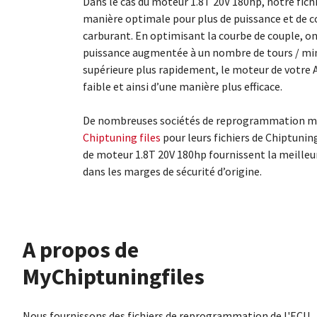
Dans le cas du moteur 1.8T 20V 180hp, notre fich
manière optimale pour plus de puissance et de c
carburant. En optimisant la courbe de couple, o
puissance augmentée à un nombre de tours / minu
supérieure plus rapidement, le moteur de votre 
faible et ainsi d’une manière plus efficace.
De nombreuses sociétés de reprogrammation mo
Chiptuning files
pour leurs fichiers de Chiptunin
de moteur 1.8T 20V 180hp fournissent la meilleu
dans les marges de sécurité d’origine.
À propos de
MyChiptuningfiles
Nous fournissons des fichiers de reprogrammation de l'ECU