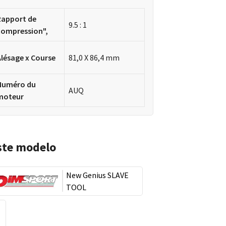
Rapport de
9.5 : 1
compression",
Alésage x Course
81,0 X 86,4 mm
Numéro du
AUQ
moteur
ste modelo
New Genius SLAVE
TOOL