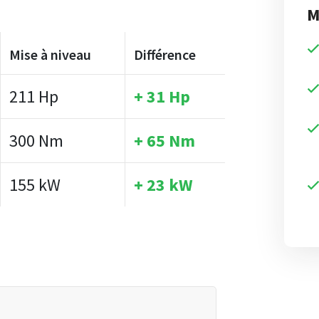
M
Mise à niveau
Différence
211 Hp
+ 31 Hp
300 Nm
+ 65 Nm
155 kW
+ 23 kW