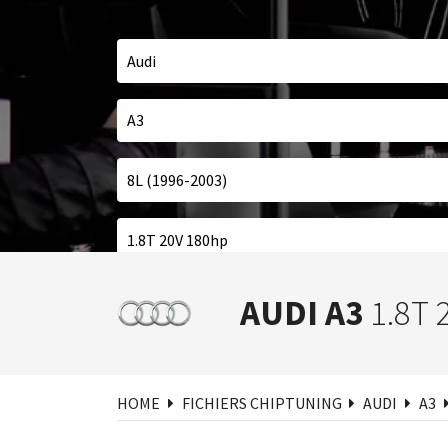
Cher
AUDI A3
1.8T 
HOME
FICHIERS CHIPTUNING
AUDI
A3