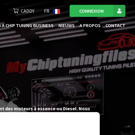
CADDY
FR
CONNEXION
 A CHIP TUNING BUSINESS
NIEUWS
A PROPOS
CONTACT
ant des moteurs à essence ou Diesel. Nous
e vous offrir des fichiers de tuning de l’ECU