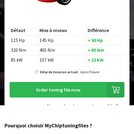
Défaut
Mise à niveau
Différence
115 Hp
145 Hp
+ 30 Hp
320 Nm
405 Nm
+ 85 Nm
85 kW
107 kW
+ 22 kW
Délai de livraison actuel:
dans l'heure
Order tuning file now
Vous recherchez un autre modèle ?
Pourquoi choisir MyChiptuningfiles ?