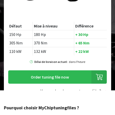
Défaut
Mise à niveau
Différence
150 Hp
180 Hp
+ 30 Hp
305 Nm
370 Nm
+ 65 Nm
110 kW
132 kW
+ 22 kW
Délai de livraison actuel:
dans l'heure
Order tuning file now
Vous recherchez un autre modèle ?
Pourquoi choisir MyChiptuningfiles ?