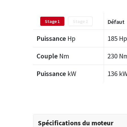
Défaut
Stage 1
Stage 2
Puissance
Hp
185 Hp
Couple
Nm
230 N
Puissance
kW
136 k
Spécifications du moteur