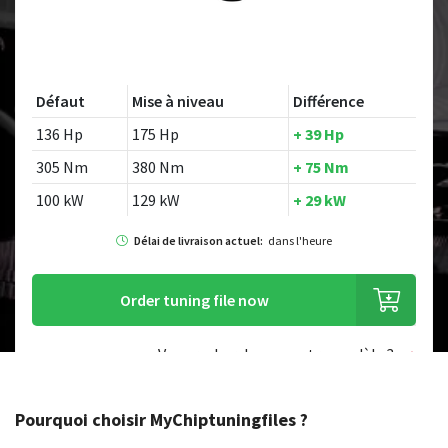
Défaut
Mise à niveau
Différence
136 Hp
175 Hp
+ 39 Hp
305 Nm
380 Nm
+ 75 Nm
100 kW
129 kW
+ 29 kW
Délai de livraison actuel:
dans l'heure
Order tuning file now
Vous recherchez un autre modèle ?
Pourquoi choisir MyChiptuningfiles ?