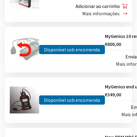
Adicionar ao carrinho
Mais informações
€800,00
Disponível sob encomenda
Envia
Mais inf
€349,00
Disponível sob encomenda
En
Mais i