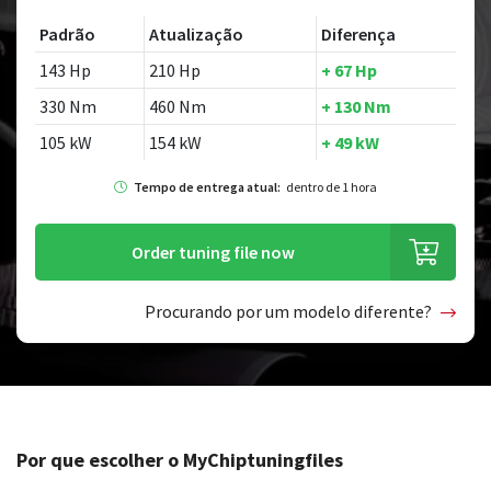
Padrão
Atualização
Diferença
143 Hp
210 Hp
+ 67 Hp
330 Nm
460 Nm
+ 130 Nm
105 kW
154 kW
+ 49 kW
Tempo de entrega atual:
dentro de 1 hora
Order tuning file now
Procurando por um modelo diferente?
Por que escolher o MyChiptuningfiles