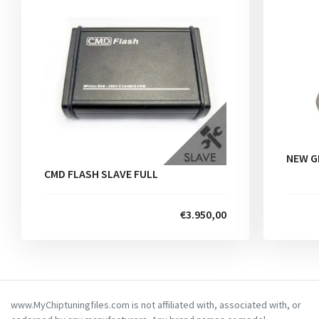
NEW G
CMD FLASH SLAVE FULL
€3.950,00
www.MyChiptuningfiles.com is not affiliated with, associated with, or