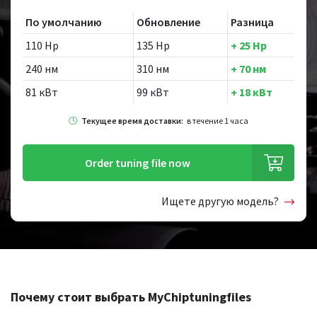
По умолчанию
Обновление
Разница
110 Hp
135 Hp
+ 25 Hp
240 нм
310 нм
+ 70 нм
81 кВт
99 кВт
+ 18 кВт
Текущее время доставки:
в течение 1 часа
Order tuning file now
Ищете другую модель?
Почему стоит выбрать MyChiptuningfiles