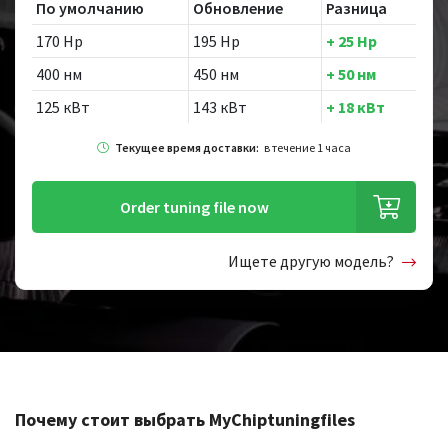
По умолчанию
Обновление
Разница
170 Hp
195 Hp
+ 25 Hp
400 нм
450 нм
+ 50 нм
125 кВт
143 кВт
+ 18 кВт
Текущее время доставки:
в течение 1 часа
Order tuning file now
Ищете другую модель?
Почему стоит выбрать MyChiptuningfiles