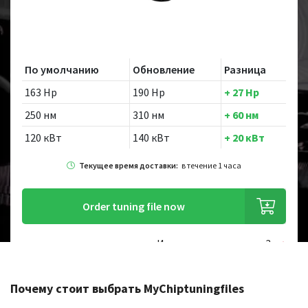
По умолчанию
Обновление
Разница
163 Hp
190 Hp
+ 27 Hp
250 нм
310 нм
+ 60 нм
120 кВт
140 кВт
+ 20 кВт
Текущее время доставки:
в течение 1 часа
Order tuning file now
Ищете другую модель?
Почему стоит выбрать MyChiptuningfiles