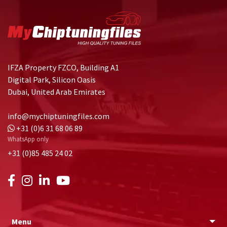
IFZA Property FZCO, Building A1
Digital Park, Silicon Oasis
Dubai, United Arab Emirates
info@mychiptuningfiles.com
+31 (0)6 31 68 06 89
WhatsApp only
+31 (0)85 485 24 02
Menu