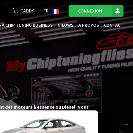
CADDY
FR
CONNEXION
 A CHIP TUNING BUSINESS
NIEUWS
A PROPOS
CONTACT
ant des moteurs à essence ou Diesel. Nous
e vous offrir des fichiers de tuning de l’ECU