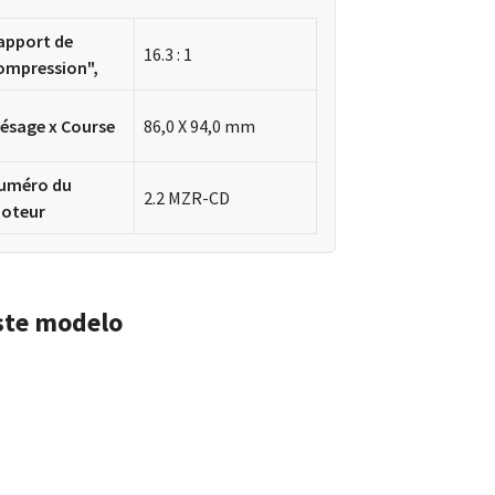
apport de
16.3 : 1
ompression",
lésage x Course
86,0 X 94,0 mm
uméro du
2.2 MZR-CD
oteur
ste modelo