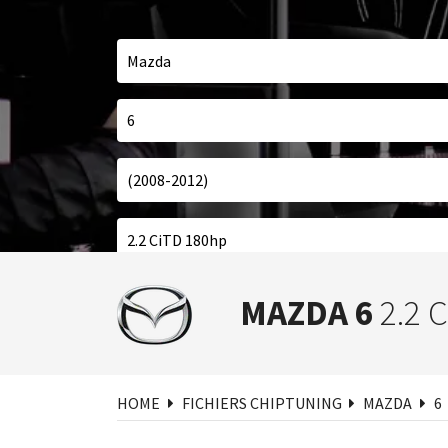
Cher
MAZDA 6
2.2 
HOME
FICHIERS CHIPTUNING
MAZDA
6