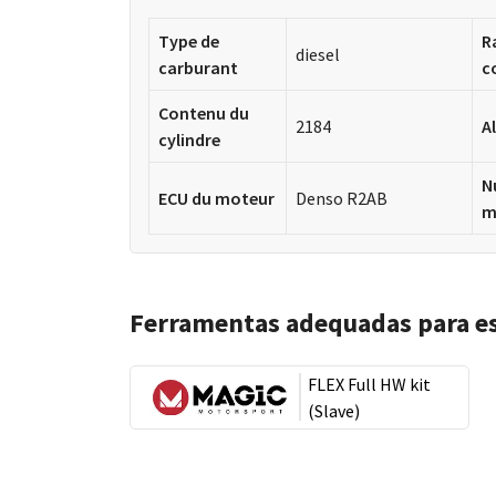
Type de
R
diesel
carburant
c
Contenu du
2184
A
cylindre
N
ECU du moteur
Denso R2AB
m
Ferramentas adequadas para e
FLEX Full HW kit
(Slave)