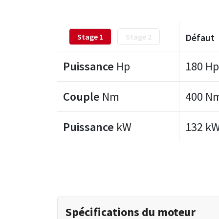
Défaut
Stage 1
Stage 2
Puissance
Hp
180 Hp
Couple
Nm
400 N
Puissance
kW
132 k
Spécifications du moteur