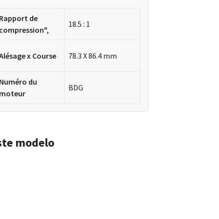
Rapport de
18.5 : 1
compression",
Alésage x Course
78.3 X 86.4 mm
Numéro du
BDG
moteur
ste modelo