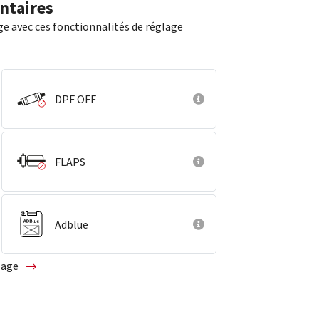
ntaires
ge avec ces fonctionnalités de réglage
DPF OFF
FLAPS
Adblue
glage