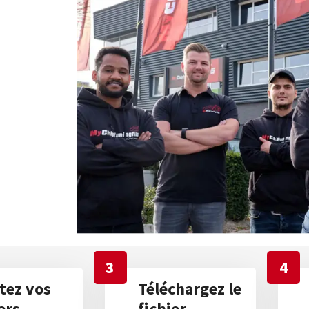
3
4
tez vos
Téléchargez le
ers
fichier