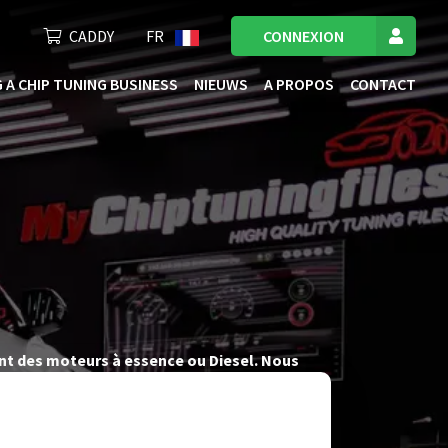
CADDY
FR
CONNEXION
 A CHIP TUNING BUSINESS
NIEUWS
A PROPOS
CONTACT
ant des moteurs à essence ou Diesel. Nous
e vous offrir des fichiers de tuning de l’ECU