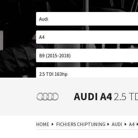
Cher
AUDI A4
2.5 T
HOME
FICHIERS CHIPTUNING
AUDI
A4